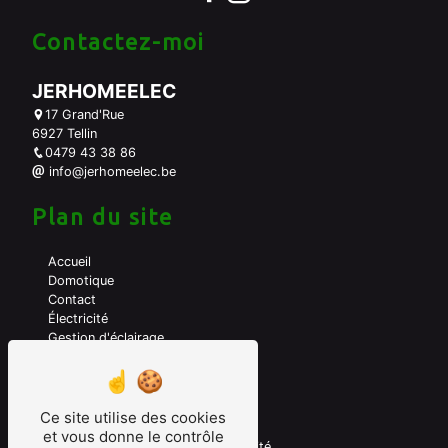
Contactez-moi
JERHOMEELEC
17 Grand'Rue
6927 Tellin
0479 43 38 86
info@jerhomeelec.be
Plan du site
Accueil
Domotique
Contact
Électricité
Gestion d'éclairage
A propos de moi
Mes prestations
Ce site utilise des cookies
et vous donne le contrôle
Domotique
Electricité