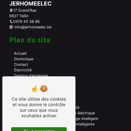
JERHOMEELEC
17 Grand'Rue
6927 Tellin
0479 43 38 86
info@jerhomeelec.be
Plan du site
Accueil
Domotique
Contact
Électricité
Gestion d'éclairage
A propos de moi
Mes prestations
Ce site utilise des cookies
et vous donne le contrôle
Domotique
Electricité
sur ceux que vous
Electricien domotique
Véhicule éléctrique
souhaitez activer
Borne de recharge
Chauffage intelligent
Gestion énérgie
Maison intelligente
Sécurité maison
KNX