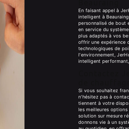
Beauraing
En faisant appel à Jer
intelligent à Beaurai
personnalisé de bout e
en service du système
plus adaptés à vos b
offrir une expérience 
technologiques de poi
l'environnement, JerH
intelligent performant
Contactez J
de chauffage
Si vous souhaitez fran
n'hésitez pas à conta
tiennent à votre dispo
les meilleures options
solution sur mesure r
donnons vie à un syst
au quotidien, en offra