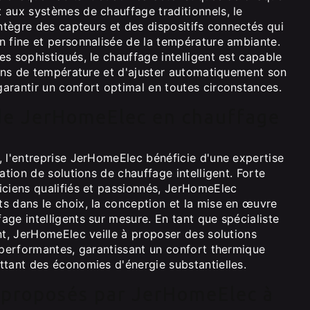
 aux systèmes de chauffage traditionnels, le
intègre des capteurs et des dispositifs connectés qui
n fine et personnalisée de la température ambiante.
s sophistiqués, le chauffage intelligent est capable
ions de température et d'ajuster automatiquement son
arantir un confort optimal en toutes circonstances.
 de JerHomeElec en chauffage
, l'entreprise JerHomeElec bénéficie d'une expertise
lation de solutions de chauffage intelligent. Forte
iciens qualifiés et passionnés, JerHomeElec
s dans le choix, la conception et la mise en œuvre
ge intelligents sur mesure. En tant que spécialiste
nt, JerHomeElec veille à proposer des solutions
 performantes, garantissant un confort thermique
ttant des économies d'énergie substantielles.
 proposés par JerHomeElec à