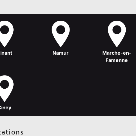
inant
Namur
Marche-en-
Famenne
Ciney
tations