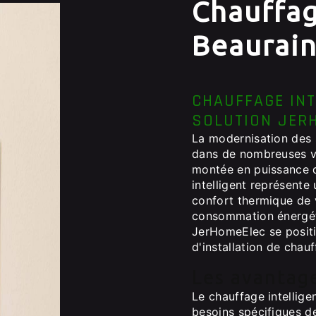
Chauffag
Beaurai
CHAUFFAGE INT
SOLUTION JER
La modernisation des
dans de nombreuses vi
montée en puissance d
intelligent représente
confort thermique de 
consommation énergéti
JerHomeElec se posit
d'installation de chauf
Les avantage
Le chauffage intellige
besoins spécifiques d