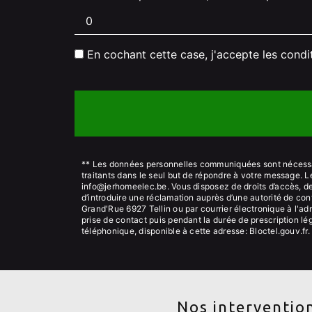
En cochant cette case, j'accepte les condi
** Les données personnelles communiquées sont nécessair
traitants dans le seul but de répondre à votre message.
info@jerhomeelec.be. Vous disposez de droits d’accès, de r
d’introduire une réclamation auprès d’une autorité de con
Grand'Rue 6927 Tellin ou par courrier électronique à l'a
prise de contact puis pendant la durée de prescription lég
téléphonique, disponible à cette adresse:
Bloctel.gouv.fr
.
Nos intervention