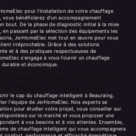
HomeElec pour l'installation de votre chauffage
ng, vous bénéficierez d'un accompagnement
n bout. De la phase de diagnostic initial à la mise
, en passant par la sélection des équipements les
esoins, JerHomeElec met tout en œuvre pour vous
client irréprochable. Grâce à des solutions
nte et à des pratiques respectueuses de
omeElec s'engage à vous fournir un chauffage
, durable et économique.
erHomeElec pour votre projet
 intelligent à Beauraing
chir le cap du chauffage intelligent à Beauraing,
cter l'équipe de JerHomeElec. Nos experts se
sition pour étudier votre projet, vous conseiller sur
 disponibles sur le marché et vous proposer une
épondant à vos besoins et à vos attentes. Ensemble,
ème de chauffage intelligent qui vous accompagnera
nt confort, performance et efficacité énergétique.