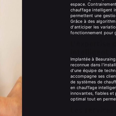
espace. Contrairement
chauffage intelligent 
permettent une gestio
Grâce à des algorithme
d'anticiper les variat
fonctionnement pour g
L'expertise
intelligent
Implantée à Beauraing
reconnue dans l'instal
d'une équipe de techn
accompagne ses client
de systèmes de chauffa
en chauffage intellige
innovantes, fiables et
optimal tout en perme
Les services