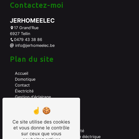
Contactez-moi
JERHOMEELEC
17 Grand'Rue
6927 Tellin
0479 43 38 86
info@jerhomeelec.be
Plan du site
Accueil
Domotique
Contact
Électricité
Gestion d'éclairage
A propos de moi
Mes prestations
Ce site utilise des cookies
et vous donne le contrôle
Domotique
Electricité
sur ceux que vous
Electricien domotique
Véhicule éléctrique