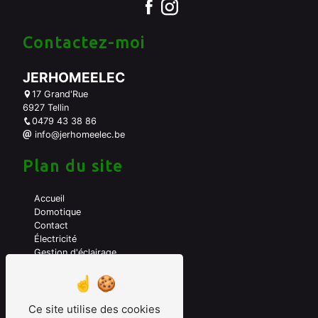
Contactez-moi
JERHOMEELEC
17 Grand'Rue
6927 Tellin
0479 43 38 86
info@jerhomeelec.be
Plan du site
Accueil
Domotique
Contact
Électricité
Gestion d'éclairage
A propos de moi
Mes prestations
Ce site utilise des cookies