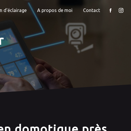
n d'éclairage
A propos de moi
Contact
r
ien domotique près