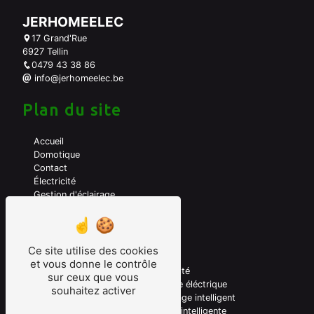
JERHOMEELEC
17 Grand'Rue
6927 Tellin
0479 43 38 86
info@jerhomeelec.be
Plan du site
Accueil
Domotique
Contact
Électricité
Gestion d'éclairage
A propos de moi
Mes prestations
Ce site utilise des cookies
et vous donne le contrôle
Domotique
Electricité
sur ceux que vous
Electricien domotique
Véhicule éléctrique
souhaitez activer
Borne de recharge
Chauffage intelligent
Gestion énérgie
Maison intelligente