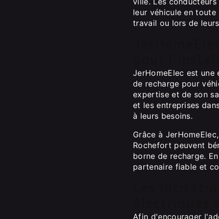
ville. Les conducteurs
leur véhicule en toute 
travail ou lors de leu
JerHomeElec
pour l'insta
JerHomeElec est une en
de recharge pour véhi
expertise et de son s
et les entreprises dan
à leurs besoins.
Grâce à JerHomeElec, 
Rochefort peuvent béné
borne de recharge. En 
partenaire fiable et co
Les incitati
électriques 
Afin d'encourager l'ad