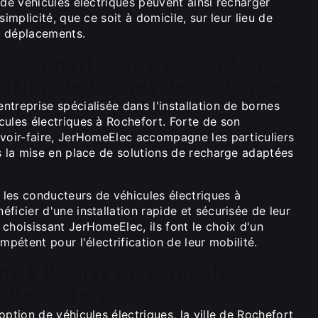
 de véhicules électriques peuvent ainsi recharger
simplicité, que ce soit à domicile, sur leur lieu de
rs déplacements.
 : un partenaire de confiance
llation de bornes de recharge
treprise spécialisée dans l'installation de bornes
cules électriques à Rochefort. Forte de son
avoir-faire, JerHomeElec accompagne les particuliers
s la mise en place de solutions de recharge adaptées
les conducteurs de véhicules électriques à
ficier d'une installation rapide et sécurisée de leur
choisissant JerHomeElec, ils font le choix d'un
mpétent pour l'électrification de leur mobilité.
ons à l'achat de véhicules
à Rochefort
option de véhicules électriques, la ville de Rochefort