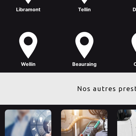
Libramont
Tellin
D
Wellin
Beauraing
Nos autres pres