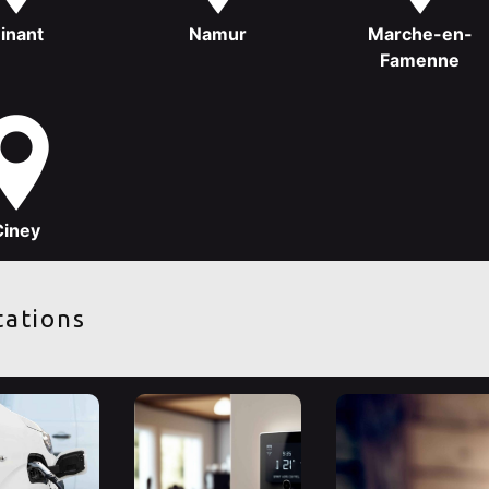
inant
Namur
Marche-en-
Famenne
Ciney
tations