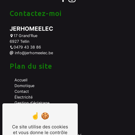
Contactez-moi
JERHOMEELEC
17 Grand'Rue
6927 Tellin
0479 43 38 86
info@jerhomeelec.be
Plan du site
Accueil
Domotique
Contact
Électricité
Gestion d'éclairage
A propos de moi
Mes prestations
Ce site utilise des cookies
et vous donne le contrôle